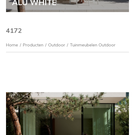
ALU WHITE
4172
Home
/
Producten
/
Outdoor
/
Tuinmeubelen Outdoor
Vorige