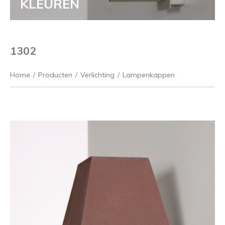
KLEUREN
1302
Home
/
Producten
/
Verlichting
/
Lampenkappen
Vorige