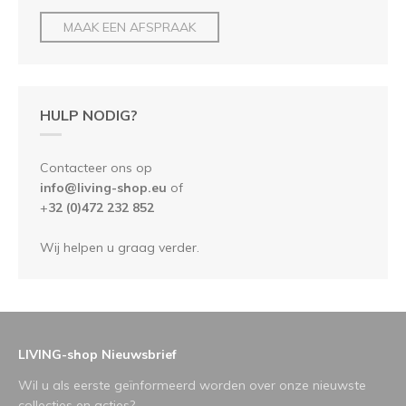
MAAK EEN AFSPRAAK
HULP NODIG?
Contacteer ons op
info@living-shop.eu
of
+
32 (0)472 232 852
Wij helpen u graag verder.
LIVING-shop Nieuwsbrief
Wil u als eerste geïnformeerd worden over onze nieuwste
collecties en acties?