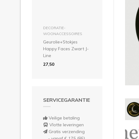
Vor
in winkelmandje
DECORATIE-
WOONACCESSOIRES
Geurolie+Stokjes
Happy Faces Zwart J-
Line
27,50
SERVICEGARANTIE
Veilige betaling
Vlotte leveringen
Gratis verzending
- vanaf € 175 (BE)