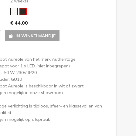
2 weeks)
olgende
€ 44,00
IN WINKELMANDJE
pot Aureole van het merk Authentage
spot voor 1 x LED (niet inbegrepen)
t: 50 W-230V-IP20
der: GU10
ot Aureole is beschikbaar in wit of zwart
igen mogelijk in onze showroom
ge verlichting is tijdloos, sfeer- en klassevol en van
liteit.
gen mogelijk op afspraak