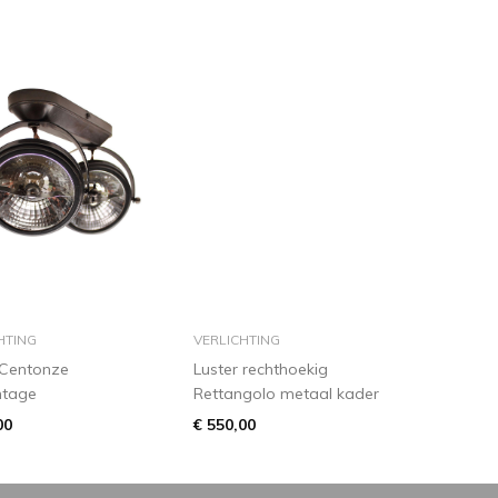
in winkelmandje
in winkelmandje
HTING
VERLICHTING
 Centonze
Luster rechthoekig
ntage
Rettangolo metaal kader
00
€ 550,00