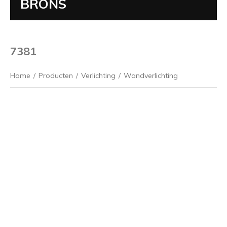
BRONS
7381
Home
/
Producten
/
Verlichting
/
Wandverlichting
Vorige