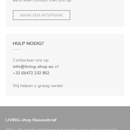
MAAK EEN AFSPRAAK
HULP NODIG?
Contacteer ons op
info@living-shop.eu
of
+
32 (0)472 232 852
Wij helpen u graag verder.
LIVING-shop Nieuwsbrief
Wil u als eerste geïnformeerd worden over onze nieuwste