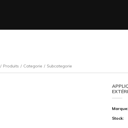
/
Produits
/
Categorie
/
Subcategorie
APPLIQ
EXTÉR
Marque
Stock: