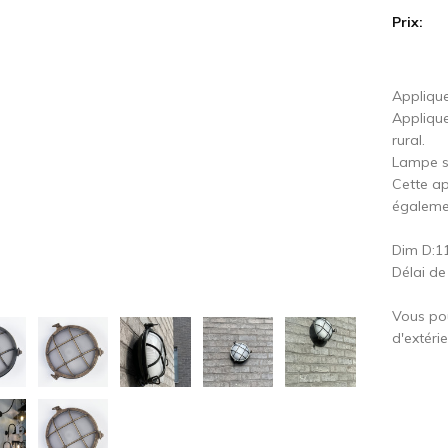
Prix:
cédent
S
Applique
Appliqu
rural.
Lampe st
Cette ap
égalemen
Dim D:1
Délai de
Vous pou
d'extéri