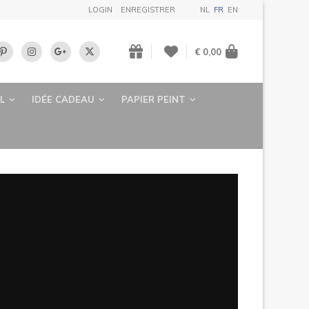
LOGIN
ENREGISTRER
NL
FR
EN
€ 0,00
L
IDÉE CADEAU
PAPIER PEINT