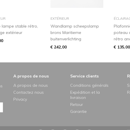
dans le panier
dans le panier
EUR
EXTÉRIEUR
ÉCLAIRA
 lampe stable rétro,
Wandlamp scheepslamp
Plafonn
ge extérieur
brons Maritieme
poteau d
buitenverlichting
rétro an
00
€ 242,00
€ 135,00
A propos de nous
Service clients
R
A propos de nous
Conditions générals
S
ns
Contactez nous
Expédition et la
R
livraison
Privacy
Retour
Garantie