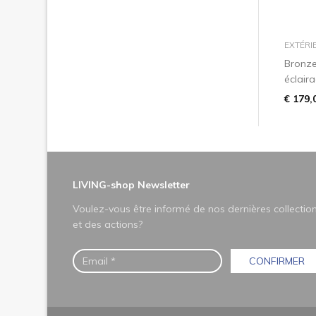
EXTÉRI
Bronze
éclaira
€ 179,
LIVING-shop Newsletter
Voulez-vous être informé de nos dernières collectio
et des actions?
CONFIRMER