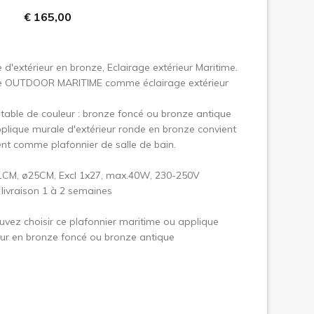
€ 165,00
uivant
 d'extérieur en bronze, Eclairage extérieur Maritime.
e OUTDOOR MARITIME comme éclairage extérieur
able de couleur : bronze foncé ou bronze antique
plique murale d'extérieur ronde en bronze convient
t comme plafonnier de salle de bain.
1CM, ø25CM, Excl 1x27, max.40W, 230-250V
 livraison 1 à 2 semaines
vez choisir ce plafonnier maritime ou applique
eur en bronze foncé ou bronze antique