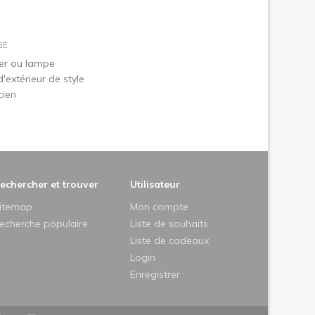
dans le panier
GE
ier ou lampe
'extérieur de style
cien
echercher et trouver
Utilisateur
itemap
Mon compte
echerche populaire
Liste de souhaits
Liste de cadeaux
Login
Enregistrer