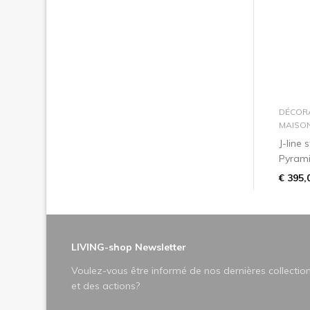
DÉCOR
MAISO
J-line
Pyram
€ 395,
LIVING-shop Newsletter
Voulez-vous être informé de nos dernières collectio
et des actions?