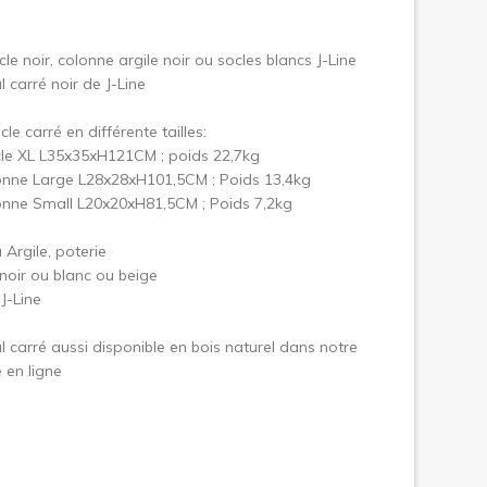
uivant
cle noir, colonne argile noir ou socles blancs J-Line
l carré noir de J-Line
cle carré en différente tailles:
le XL L35x35xH121CM ; poids 22,7kg
onne Large L28x28xH101,5CM ; Poids 13,4kg
onne Small L20x20xH81,5CM ; Poids 7,2kg
 Argile, poterie
noir ou blanc ou beige
J-Line
l carré aussi disponible en bois naturel dans notre
 en ligne