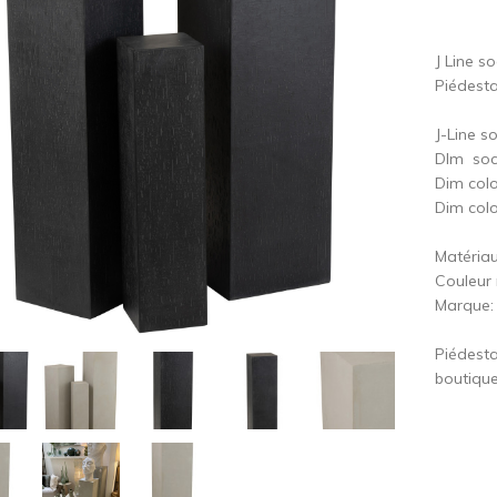
cédent
S
J Line so
Piédesta
J-Line so
DIm soc
Dim col
Dim col
Matériau
Couleur 
Marque: 
Piédesta
boutique