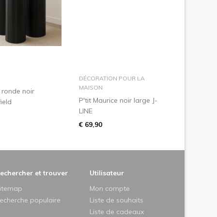
dans le panier
dans le panier
DÉCORATION POUR LA
MAISON
 ronde noir
P'tit Maurice noir large J-
ield
LINE
€ 69,90
echercher et trouver
Utilisateur
itemap
Mon compte
echerche populaire
Liste de souhaits
Liste de cadeaux