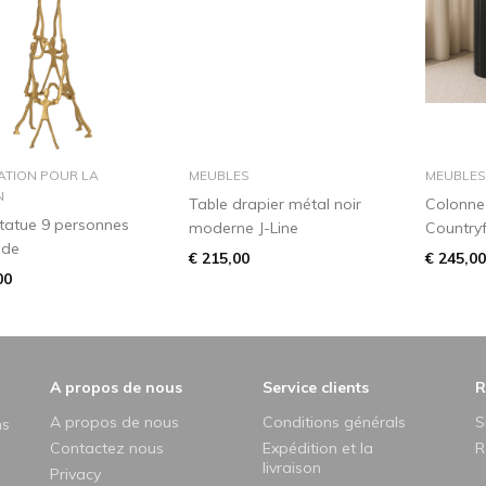
dans le panier
dans le panier
ATION POUR LA
MEUBLES
MEUBLES
N
Table drapier métal noir
Colonne
 statue 9 personnes
moderne J-Line
Countryf
ide
€ 215,00
€ 245,00
00
A propos de nous
Service clients
R
A propos de nous
Conditions générals
S
ns
Contactez nous
Expédition et la
R
livraison
Privacy