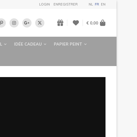
LOGIN
ENREGISTRER
NL
FR
EN
€ 0,00
L
IDÉE CADEAU
PAPIER PEINT