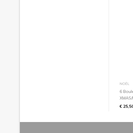
NOËL
6 Boul
XMAS/N
€ 25,5