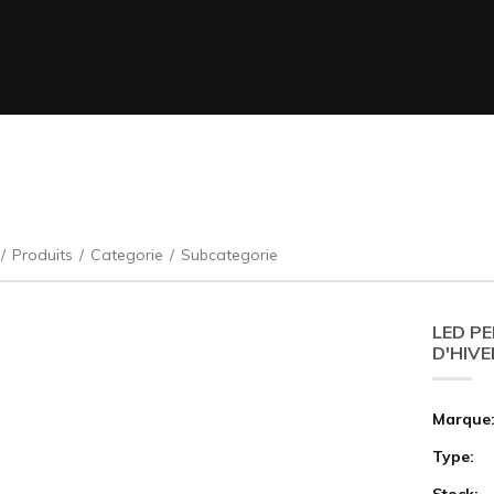
/
Produits
/
Categorie
/
Subcategorie
LED P
D'HIVE
Marque
Type:
Stock: