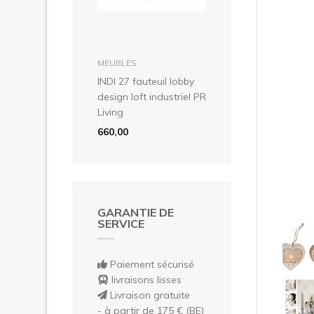
Pré
dans le panier
MEUBLES
INDI 27 fauteuil lobby
design loft industriel PR
Living
660,00
GARANTIE DE
SERVICE
Paiement sécurisé
livraisons lisses
Livraison gratuite
- à partir de 175 € (BE)