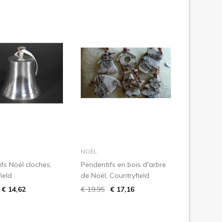
dans le panier
dans le panier
NOËL
fs Noël cloches,
Pendentifs en bois d'arbre
ield
de Noël, Countryfield
€ 14,62
€ 19,95
€ 17,16