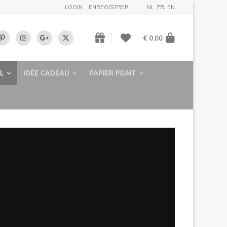
LOGIN
ENREGISTRER
NL
FR
EN
€ 0,00
L
IDÉE CADEAU
PAPIER PEINT