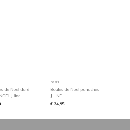
dans le panier
dans le panier
NOËL
es de Noël doré
Boules de Noël panaches
OEL J-line
J-LINE
0
€ 24,95