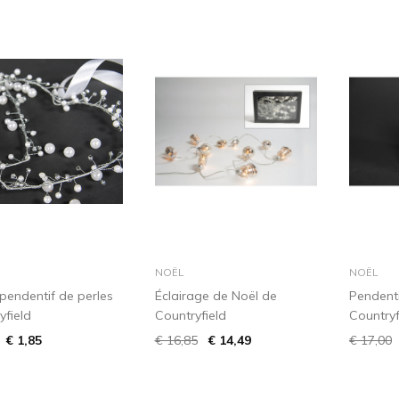
dans le panier
dans le panier
NOËL
NOËL
pendentif de perles
Éclairage de Noël de
Pendenti
yfield
Countryfield
Countryf
€ 1,85
€ 16,85
€ 14,49
€ 17,00