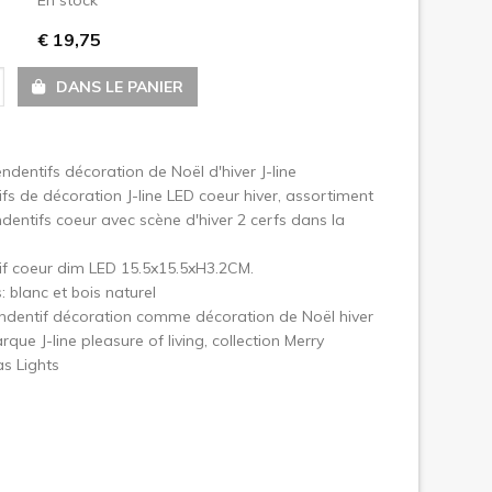
€ 19,75
uivant
DANS LE PANIER
ndentifs décoration de Noël d'hiver J-line
fs de décoration J-line LED coeur hiver, assortiment
dentifs coeur avec scène d'hiver 2 cerfs dans la
if coeur dim LED 15.5x15.5xH3.2CM.
: blanc et bois naturel
endentif décoration comme décoration de Noël hiver
rque J-line pleasure of living, collection Merry
s Lights