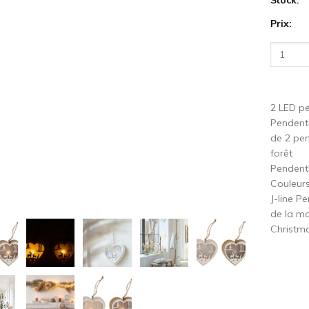
Prix:
cédent
S
2 LED pe
Pendenti
de 2 pen
forêt
Pendent
Couleurs
J-line P
de la ma
Christma